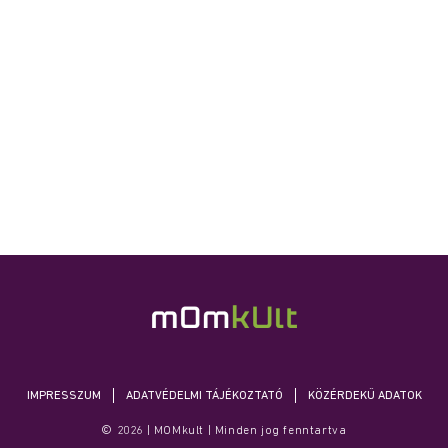
IMPRESSZUM
ADATVÉDELMI TÁJÉKOZTATÓ
KÖZÉRDEKŰ ADATOK
© 2026 | MOMkult | Minden jog fenntartva