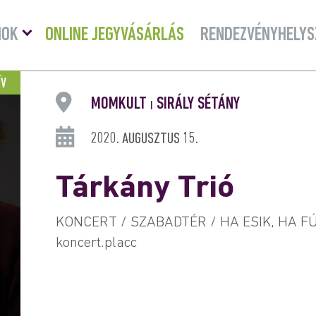
Menü
MOK
ONLINE JEGYVÁSÁRLÁS
RENDEZVÉNYHELYS
lenyitása
ÍV
MOMKULT
SIRÁLY SÉTÁNY
|
2020. AUGUSZTUS 15.
Tárkány Trió
KONCERT / SZABADTÉR / HA ESIK, HA FÚJ
koncert.placc