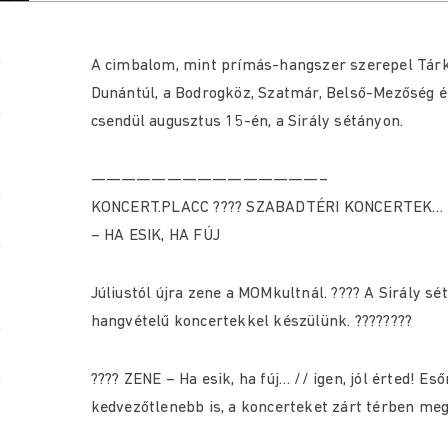
A cimbalom, mint prímás-hangszer szerepel Tárká
Dunántúl, a Bodrogköz, Szatmár, Belső-Mezőség 
csendül augusztus 15-én, a Sirály sétányon.
———————————————–
KONCERT.PLACC ???? SZABADTÉRI KONCERTEK…
– HA ESIK, HA FÚJ
Júliustól újra zene a MOMkultnál. ???? A Sirály s
hangvételű koncertekkel készülünk. ????????
???? ZENE – Ha esik, ha fúj… // igen, jól érted! E
kedvezőtlenebb is, a koncerteket zárt térben meg