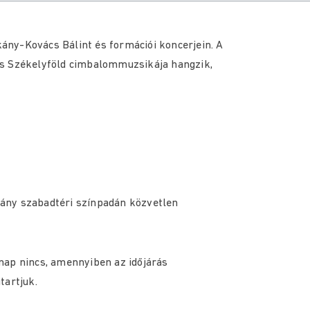
ny-Kovács Bálint és formációi koncerjein. A
és Székelyföld cimbalommuzsikája hangzik,
étány szabadtéri színpadán közvetlen
sőnap nincs, amennyiben az időjárás
tartjuk.