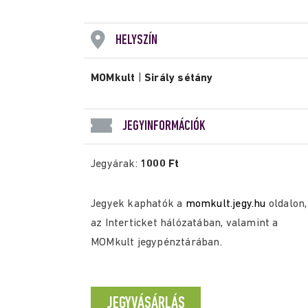
HELYSZÍN
MOMkult
|
Sirály sétány
JEGYINFORMÁCIÓK
Jegyárak:
1000 Ft
Jegyek kaphatók a
momkult.jegy.hu
oldalon,
az Interticket hálózatában, valamint a
MOMkult jegypénztárában.
JEGYVÁSÁRLÁS