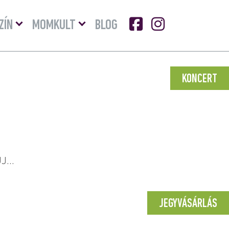
Menü
Menü
ZÍN
MOMKULT
BLOG
lenyitása
lenyitása
KONCERT
...
JEGYVÁSÁRLÁS