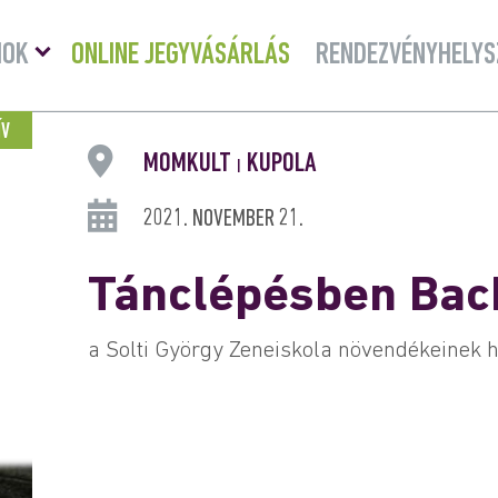
Menü
MOK
ONLINE JEGYVÁSÁRLÁS
RENDEZVÉNYHELYS
lenyitása
ÍV
MOMKULT
KUPOLA
|
2021. NOVEMBER 21.
Tánclépésben Bac
a Solti György Zeneiskola növendékeinek