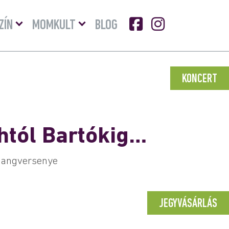
Menü
Menü
ZÍN
MOMKULT
BLOG
lenyitása
lenyitása
KONCERT
htól Bartókig…
 hangversenye
JEGYVÁSÁRLÁS