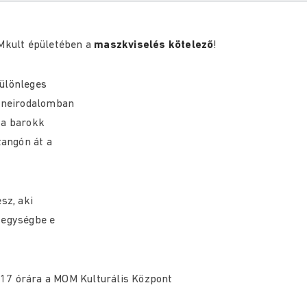
OMkult épületében a
maszkviselés kötelező
!
különleges
zeneirodalomban
 a barokk
tangón át a
sz, aki
 egységbe e
 17 órára a MOM Kulturális Központ