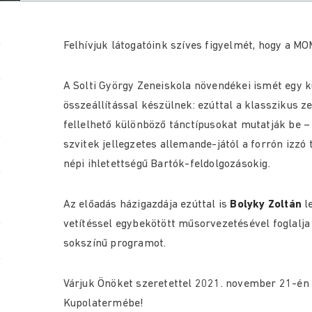
Felhívjuk látogatóink szíves figyelmét, hogy a M
A Solti György Zeneiskola növendékei ismét egy 
összeállítással készülnek: ezúttal a klasszikus 
fellelhető különböző tánctípusokat mutatják be –
szvitek jellegzetes allemande-jától a forrón izzó 
népi ihletettségű Bartók-feldolgozásokig.
Az előadás házigazdája ezúttal is
Bolyky Zoltán
le
vetítéssel egybekötött műsorvezetésével foglalja
sokszínű programot.
Várjuk Önöket szeretettel 2021. november 21-én
Kupolatermébe!