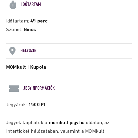
IDŐTARTAM
Időtartam:
45 perc
Szünet:
Nincs
HELYSZÍN
MOMkult
|
Kupola
JEGYINFORMÁCIÓK
Jegyárak:
1500 Ft
Jegyek kaphatók a
momkult.jegy.hu
oldalon, az
Interticket hálózatában, valamint a MOMkult