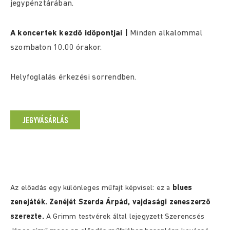
jegypénztárában.
A koncertek kezdő időpontjai |
Minden alkalommal
szombaton 10.00 órakor.
Helyfoglalás érkezési sorrendben.
JEGYVÁSÁRLÁS
Az előadás egy különleges műfajt képvisel: ez a
blues
zenejáték.
Zenéjét Szerda Árpád, vajdasági zeneszerző
szerezte.
A Grimm testvérek által lejegyzett Szerencsés