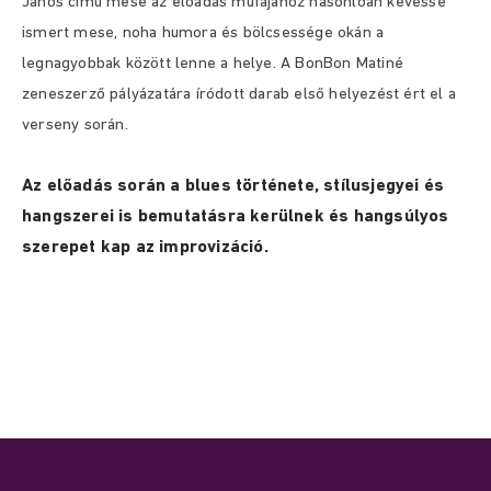
János című mese az előadás műfajához hasonlóan kevéssé
ismert mese, noha humora és bölcsessége okán a
legnagyobbak között lenne a helye. A BonBon Matiné
zeneszerző pályázatára íródott darab első helyezést ért el a
verseny során.
Az előadás során a blues története, stílusjegyei és
hangszerei is bemutatásra kerülnek és hangsúlyos
szerepet kap az improvizáció.