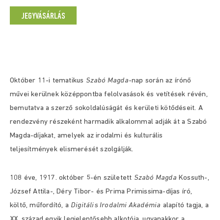
JEGYVÁSÁRLÁS
Október 11-i tematikus
Szabó Magda
-nap során az írónő
művei kerülnek középpontba felolvasások és vetítések révén,
bemutatva a szerző sokoldalúságát és kerületi kötődéseit. A
rendezvény részeként harmadik alkalommal adják át a Szabó
Magda-díjakat, amelyek az irodalmi és kulturális
teljesítmények elismerését szolgálják.
108 éve, 1917. október 5-én született
Szabó Magda
Kossuth-,
József Attila-, Déry Tibor- és Prima Primissima-díjas író,
költő, műfordító, a
Digitális Irodalmi Akadémia
alapító tagja,
a
XX. század egyik legjelentősebb alkotója, ugyanakkor a