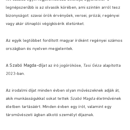
legnépszerűbb is az olvasók körében, ami szintén arról tesz
bizonyságot: szavai örök érvényűek, versei, prózái, regényei
vagy akár útinaplói végigkísérik életünket.
Az egyik legtöbbet fordított magyar íróként regényei számos
országban és nyelven megjelentek.
Szabó Magda-díj
A
at az író jogörököse,
Tasi Géza
alapította
2023-ban.
Az irodalmi díjat minden évben olyan művészeknek adják át,
akik munkásságukkal sokat tettek
Szabó Magda
életművének
életben tartásáért. Minden évben egy írót, valamint egy
társművészeti ágban alkotó személyt díjaznak.