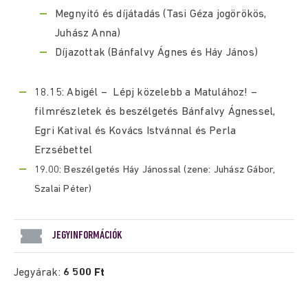
Megnyitó és díjátadás (Tasi Géza jogörökös,
Juhász Anna)
Díjazottak (Bánfalvy Ágnes és Háy János)
18.15: Abigél – Lépj közelebb a Matulához! –
filmrészletek és beszélgetés Bánfalvy Ágnessel,
Egri Katival és Kovács Istvánnal és Perla
Erzsébettel
19.00: Beszélgetés Háy Jánossal (zene: Juhász Gábor,
Szalai Péter)
JEGYINFORMÁCIÓK
Jegyárak:
6 500 Ft