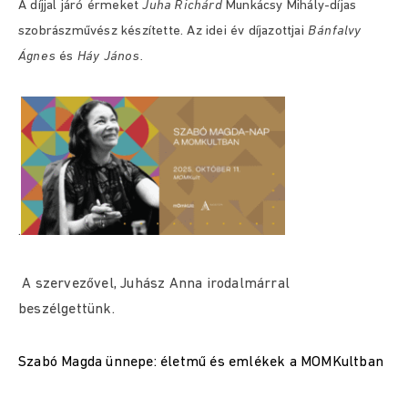
A díjjal járó érmeket
Juha Richárd
Munkácsy Mihály-díjas
szobrászművész készítette. Az idei év díjazottjai
Bánfalvy
Ágnes
és
Háy
János.
.
A szervezővel, Juhász Anna irodalmárral
beszélgettünk.
Szabó Magda ünnepe: életmű és emlékek a MOMKultban