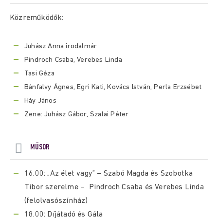
Közreműködők:
Juhász Anna irodalmár
Pindroch Csaba, Verebes Linda
Tasi Géza
Bánfalvy Ágnes, Egri Kati, Kovács István, Perla Erzsébet
Háy János
Zene: Juhász Gábor, Szalai Péter
MŰSOR
16.00: „Az élet vagy” – Szabó Magda és Szobotka
Tibor szerelme – Pindroch Csaba és Verebes Linda
(felolvasószínház)
18.00: Díjátadó és Gála