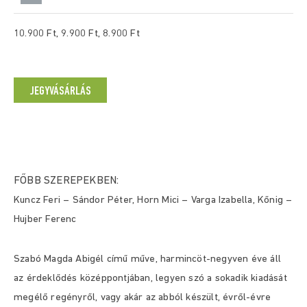
10.900 Ft, 9.900 Ft, 8.900 Ft
JEGYVÁSÁRLÁS
FŐBB SZEREPEKBEN:
Kuncz Feri – Sándor Péter, Horn Mici – Varga Izabella, Kőnig –
Hujber Ferenc
Szabó Magda Abigél című műve, harmincöt-negyven éve áll
az érdeklődés középpontjában, legyen szó a sokadik kiadását
megélő regényről, vagy akár az abból készült, évről-évre