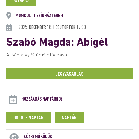
SZÍNHÁZ
MOMKULT
SZÍNHÁZTEREM
|
2025. DECEMBER 18. | CSÜTÖRTÖK 19:00
Szabó Magda: Abigél
A Bánfalvy Stúdió előadása
JEGYVÁSÁRLÁS
HOZZÁADÁS NAPTÁRHOZ
GOOGLE NAPTÁR
NAPTÁR
KÖZREMŰKÖDŐK