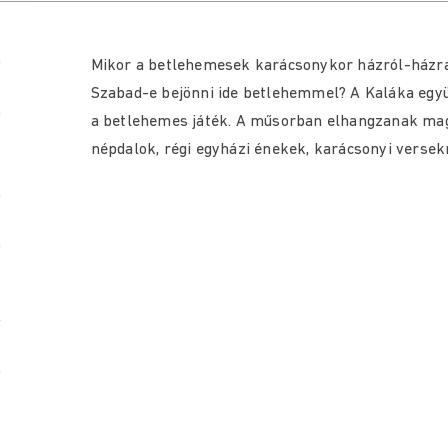
Mikor a betlehemesek karácsonykor házról-házra 
Szabad-e bejönni ide betlehemmel? A Kaláka egy
a betlehemes játék. A műsorban elhangzanak ma
népdalok, régi egyházi énekek, karácsonyi versekr