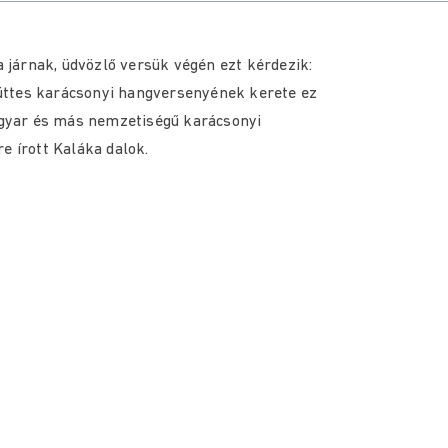
járnak, üdvözlő versük végén ezt kérdezik:
üttes karácsonyi hangversenyének kerete ez
gyar és más nemzetiségű karácsonyi
e írott Kaláka dalok.