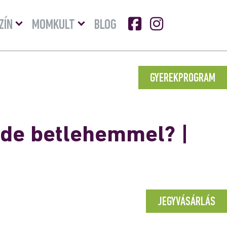
Menü
Menü
ZÍN
MOMKULT
BLOG
lenyitása
lenyitása
GYEREKPROGRAM
ide betlehemmel? |
JEGYVÁSÁRLÁS