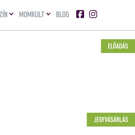
Menü
Menü
ZÍN
MOMKULT
BLOG
lenyitása
lenyitása
ELŐADÁS
JEGYVÁSÁRLÁS