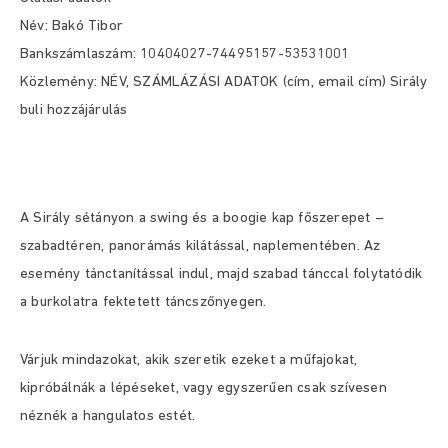
Név: Bakó Tibor
Bankszámlaszám: 10404027-74495157-53531001
Közlemény: NÉV, SZÁMLÁZÁSI ADATOK (cím, email cím) Sirály
buli hozzájárulás
A Sirály sétányon a swing és a boogie kap főszerepet –
szabadtéren, panorámás kilátással, naplementében. Az
esemény tánctanítással indul, majd szabad tánccal folytatódik
a burkolatra fektetett táncszőnyegen.
Várjuk mindazokat, akik szeretik ezeket a műfajokat,
kipróbálnák a lépéseket, vagy egyszerűen csak szívesen
néznék a hangulatos estét.