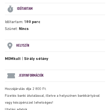
IDŐTARTAM
Időtartam:
180 perc
Szünet:
Nincs
HELYSZÍN
MOMkult
|
Sirály sétány
JEGYINFORMÁCIÓK
Hozzájárulás díja 2 800 Ft.
Fizetés banki átutalással, illetve a helyszínen bankkártyával
vagy készpénzzel lehetséges!
Utalási adatok