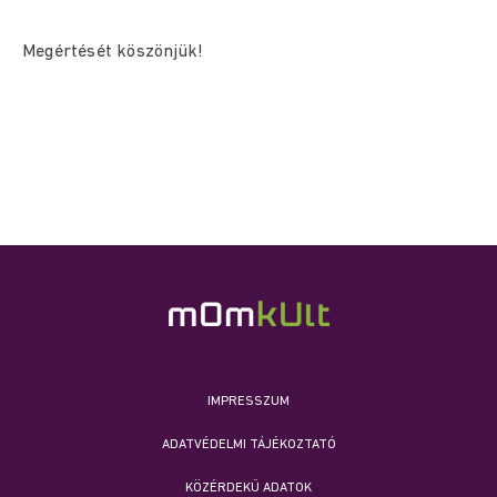
Megértését köszönjük!
IMPRESSZUM
ADATVÉDELMI TÁJÉKOZTATÓ
KÖZÉRDEKŰ ADATOK