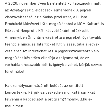
A 2020. november 9-én bejelentett korlátozások miatt
az
Anyatigrisek
c. előadások elmaradnak. A jegyek
visszaváltásáról az előadás producere, a Liliom
Produkció Művészeti Kft. megbízásából a MOM Kulturális
Központ Nonprofit Kft. közvetítőként intézkedik.
Amennyiben Ön online vásárolta a jegyeket, úgy további
teendője nincs, az Interticket Kft. visszautalja a jegyek
vételárát. Az Interticket Kft. a jegyvisszaváltásra való
megbízást követően elindítja a folyamatot, de ez
várhatóan hosszabb időt is igénybe vehet, kérjük szíves
türelmüket.
Ha személyesen vásárolt belépőt az említett
koncertekre, kérjük szíveskedjen munkatársunkkal
felvenni a kapcsolatot a program@momkult.hu e-
mailcímen.