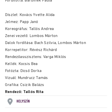
Fordította: Barbinek Paula
Díszlet: Kovács Yvette Alida
Jelmez: Papp Janó
Koreográfus: Tallós Andrea
Zenei vezető: Lombos Márton
Dalok fordítása: Bach Szilvia, Lombos Márton
Korrepetitor: Révész Richárd
Rendezőasszisztens: Varga Miklós
Kellék: Kocsis Bea
Fotózta: Dicső Dorka
Vizuál: Mundrucz Tamás
Grafika: Csizik Balázs
Rendező: Tallós Rita
HELYSZÍN