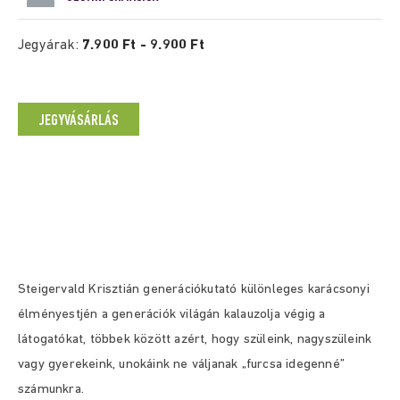
Jegyárak:
7.900 Ft - 9.900 Ft
JEGYVÁSÁRLÁS
Steigervald Krisztián generációkutató különleges karácsonyi
élményestjén
a generációk világán kalauzolja végig a
látogatókat, többek között azért, hogy szüleink, nagyszüleink
vagy gyerekeink, unokáink ne váljanak „furcsa idegenné”
számunkra.