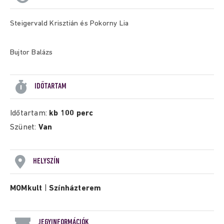
Steigervald Krisztián és Pokorny Lia
Bujtor Balázs
IDŐTARTAM
Időtartam:
kb 100 perc
Szünet:
Van
HELYSZÍN
MOMkult
|
Színházterem
JEGYINFORMÁCIÓK