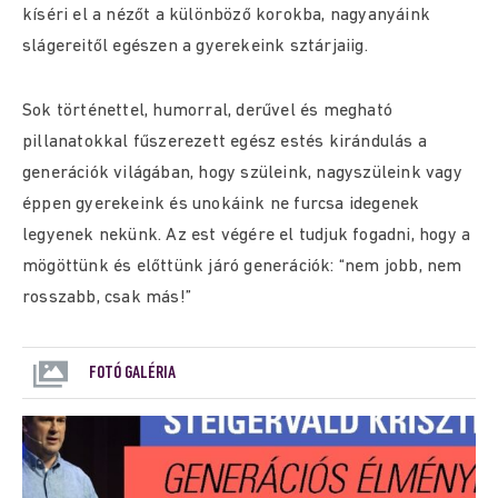
kíséri el a nézőt a különböző korokba, nagyanyáink
slágereitől egészen a gyerekeink sztárjaiig.
Sok történettel, humorral, derűvel és megható
pillanatokkal fűszerezett egész estés kirándulás a
generációk világában, hogy szüleink, nagyszüleink vagy
éppen gyerekeink és unokáink ne furcsa idegenek
legyenek nekünk. Az est végére el tudjuk fogadni, hogy a
mögöttünk és előttünk járó generációk: “nem jobb, nem
rosszabb, csak más!”
FOTÓ GALÉRIA