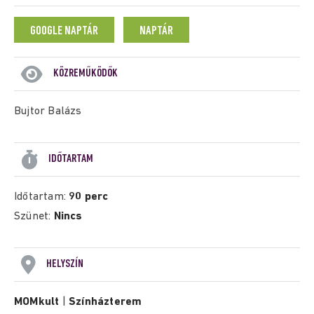
GOOGLE NAPTÁR
NAPTÁR
KÖZREMŰKÖDŐK
Bujtor Balázs
IDŐTARTAM
Időtartam:
90 perc
Szünet:
Nincs
HELYSZÍN
MOMkult
|
Színházterem