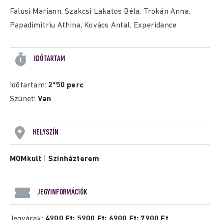
Falusi Mariann, Szakcsi Lakatos Béla, Trokán Anna,
Papadimitriu Athina, Kovács Antal, Experidance
IDŐTARTAM
Időtartam:
2*50 perc
Szünet:
Van
HELYSZÍN
MOMkult
|
Színházterem
JEGYINFORMÁCIÓK
Jegyárak:
4900 Ft; 5900 Ft; 6900 Ft; 7900 Ft