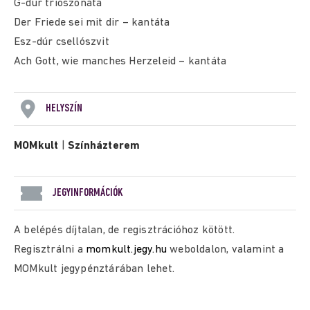
G-dúr triószonáta
Der Friede sei mit dir – kantáta
Esz-dúr csellószvit
Ach Gott, wie manches Herzeleid – kantáta
HELYSZÍN
MOMkult
|
Színházterem
JEGYINFORMÁCIÓK
A belépés díjtalan, de regisztrációhoz kötött.
Regisztrálni a
momkult.jegy.hu
weboldalon, valamint a
MOMkult jegypénztárában lehet.