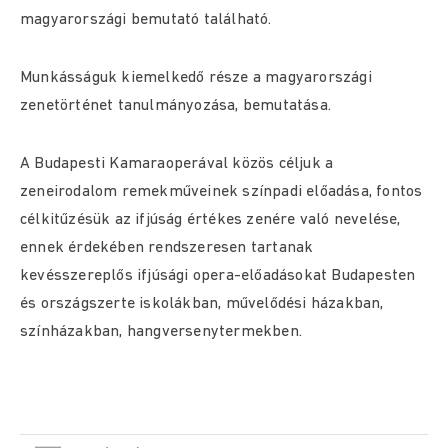
magyarországi bemutató található.
Munkásságuk kiemelkedő része a magyarországi
zenetörténet tanulmányozása, bemutatása.
A Budapesti Kamaraoperával közös céljuk a
zeneirodalom remekműveinek színpadi előadása, fontos
célkitűzésük az ifjúság értékes zenére való nevelése,
ennek érdekében rendszeresen tartanak
kevésszereplős ifjúsági opera-előadásokat Budapesten
és országszerte iskolákban, művelődési házakban,
színházakban, hangversenytermekben.