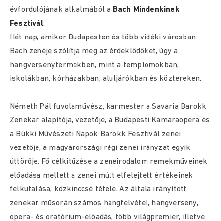
évfordulójának alkalmából a
Bach Mindenkinek
Fesztivál
.
Hét nap, amikor Budapesten és több vidéki városban
Bach zenéje szólítja meg az érdeklődőket, úgy a
hangversenytermekben, mint a templomokban,
iskolákban, kórházakban, aluljárókban és köztereken.
Németh Pál fuvolaművész, karmester a Savaria Barokk
Zenekar alapítója, vezetője, a Budapesti Kamaraopera és
a Bükki Művészeti Napok Barokk Fesztivál zenei
vezetője, a magyarországi régi zenei irányzat egyik
úttörője. Fő célkitűzése a zeneirodalom remekműveinek
előadása mellett a zenei múlt elfelejtett értékeinek
felkutatása, közkinccsé tétele. Az általa irányított
zenekar műsorán számos hangfelvétel, hangverseny,
opera- és oratórium-előadás, több világpremier, illetve