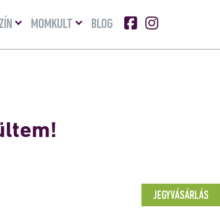
Menü
Menü
ZÍN
MOMKULT
BLOG
lenyitása
lenyitása
ültem!
JEGYVÁSÁRLÁS