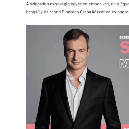
A színpadon mindvégig egyetlen ember van, de a fig
hangsúly és csönd Pindroch Csaba közvetlen és pontos