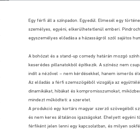
Egy férfi áll a színpadon. Egyedül. Elmesél egy törté
személyes, egyéni, elkerülhetetlenül emberi. Pindro
egyszemélyes előadása a házasságról szól sajátos humo
A bohózat és a stand-up comedy határán mozgó színház
keserédes pillanatokból építkezik. A színész nem csu
indít a nézővel – nem kérdésekkel, hanem ismerős éle
Az előadás a férfi szemszögéből vizsgálja az együttélé
dinamikákat, hibákat és kompromisszumokat, miközbe
mindezt működteti: a szeretet.
A produkció egy kortárs magyar szerző szövegéből szül
és nem keres általános igazságokat. Ehelyett egyéni tö
férfiként jelen lenni egy kapcsolatban, és milyen sokf