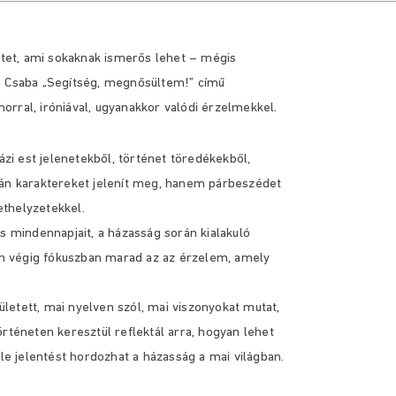
netet, ami sokaknak ismerős lehet – mégis
ch Csaba „Segítség, megnősültem!” című
rral, iróniával, ugyanakkor valódi érzelmekkel.
i est jelenetekből, történet töredékekből,
pán karaktereket jelenít meg, hanem párbeszédet
thelyzetekkel.
s mindennapjait, a házasság során kialakuló
n végig fókuszban marad az az érzelem, amely
etett, mai nyelven szól, mai viszonyokat mutat,
rténeten keresztül reflektál arra, hogyan lehet
éle jelentést hordozhat a házasság a mai világban.