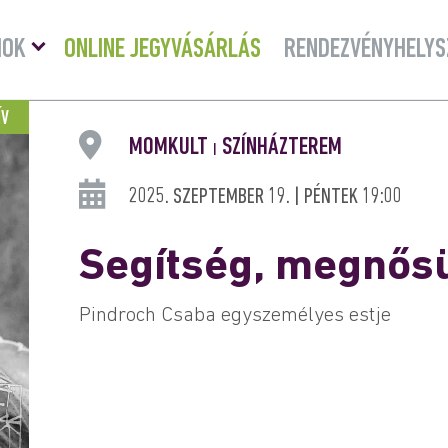
Menü
MOK
ONLINE JEGYVÁSÁRLÁS
RENDEZVÉNYHELYS
lenyitása
ÍV
MOMKULT
SZÍNHÁZTEREM
|
2025. SZEPTEMBER 19. | PÉNTEK 19:00
Segítség, megnős
Pindroch Csaba egyszemélyes estje