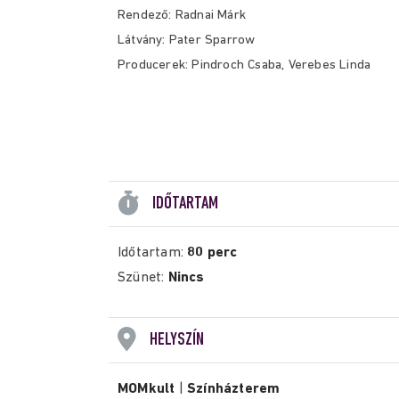
Rendező: Radnai Márk
Látvány: Pater Sparrow
Producerek: Pindroch Csaba, Verebes Linda
IDŐTARTAM
Időtartam:
80 perc
Szünet:
Nincs
HELYSZÍN
MOMkult
|
Színházterem