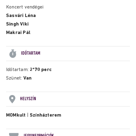
Koncert vendégei
Sasvári Léna
Singh Viki
Makrai Pál
IDŐTARTAM
Időtartam:
2*70 perc
Szünet:
Van
HELYSZÍN
MOMkult
|
Színházterem
JEGYINFORMÁCIÓK