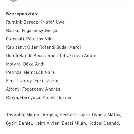
Szereposztás:
Rumini: Berecz Kristóf Uwe
Balikó: Fogarassy Gergő
Csincsili: Pászthy Viki
Kapitány: Öller Roland/Budai Marci
Dundi Bandi: Kecskeméti Lilla/Lévai Ádám
Molyra: Dóka Andi
Peonza: Nemcsók Nóra
Ferrit király: Egri László
Ajtony: Fogarassy András
Rinya, Hernyóca: Pintér Dorina
Továbbá: Molnár Angéla, Herbert Laura, Gyurik Málna,
Győri Dániel, Heim Vivien, Decsi Milán, Hodosi Csanád.