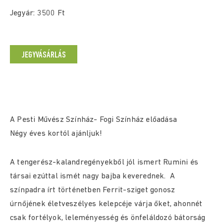
Jegyár: 3500 Ft
JEGYVÁSÁRLÁS
A Pesti Művész Színház- Fogi Színház előadása
Négy éves kortól ajánljuk!
A tengerész-kalandregényekből jól ismert Rumini és
társai ezúttal ismét nagy bajba keverednek. A
színpadra írt történetben Ferrit-sziget gonosz
úrnőjének életveszélyes kelepcéje várja őket, ahonnét
csak fortélyok, leleményesség és önfeláldozó bátorság