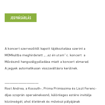
JEGYVÁSÁRLÁS
A koncert szervezőitől kapott tájékoztatása szerint a
MOMkultba meghirdetett
„…az én utam”
c. koncert a
Művésznő hangszálgyulladása miatt a koncert elmarad.
A jegyek automatikusan visszaváltásra kerülnek.
____________________
Rost Andrea, a Kossuth-, Prima Primissima és Liszt Ferenc-
díjas szoprán operaénekesnő, különleges estére invitálja
közönségét, ahol életének és művészi pályájának