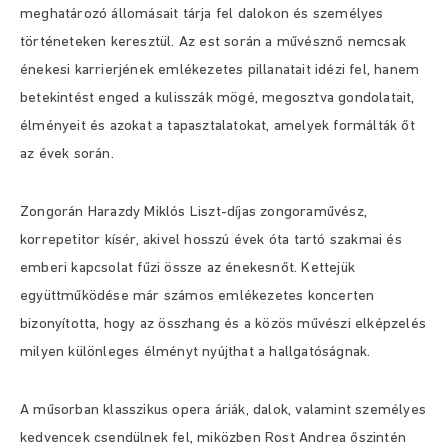
meghatározó állomásait tárja fel dalokon és személyes
történeteken keresztül. Az est során a művésznő nemcsak
énekesi karrierjének emlékezetes pillanatait idézi fel, hanem
betekintést enged a kulisszák mögé, megosztva gondolatait,
élményeit és azokat a tapasztalatokat, amelyek formálták őt
az évek során.
Zongorán Harazdy Miklós Liszt-díjas zongoraművész,
korrepetitor kísér, akivel hosszú évek óta tartó szakmai és
emberi kapcsolat fűzi össze az énekesnőt. Kettejük
együttműködése már számos emlékezetes koncerten
bizonyította, hogy az összhang és a közös művészi elképzelés
milyen különleges élményt nyújthat a hallgatóságnak.
A műsorban klasszikus opera áriák, dalok, valamint személyes
kedvencek csendülnek fel, miközben Rost Andrea őszintén