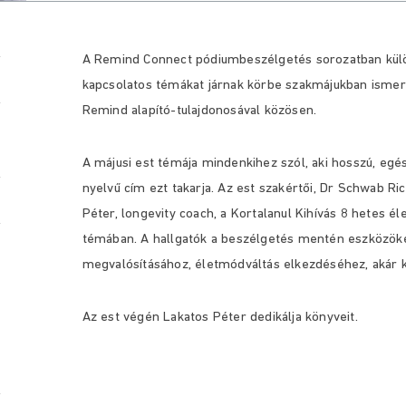
A Remind Connect pódiumbeszélgetés sorozatban külö
kapcsolatos témákat járnak körbe szakmájukban ismert 
Remind alapító-tulajdonosával közösen.
A májusi est témája mindenkihez szól, aki hosszú, egé
nyelvű cím ezt takarja. Az est szakértői, Dr Schwab R
Péter, longevity coach, a Kortalanul Kihívás 8 hetes
témában. A hallgatók a beszélgetés mentén eszközöket
megvalósításához, életmódváltás elkezdéséhez, akár 
Az est végén Lakatos Péter dedikálja könyveit.