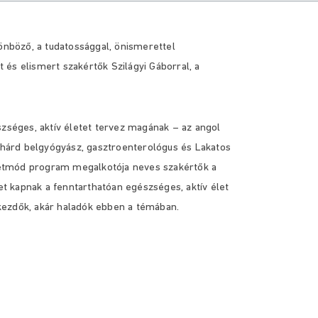
nböző, a tudatossággal, önismerettel
és elismert szakértők Szilágyi Gáborral, a
szséges, aktív életet tervez magának – az angol
ichárd belgyógyász, gasztroenterológus és Lakatos
 életmód program megalkotója neves szakértők a
 kapnak a fenntarthatóan egészséges, aktív élet
kezdők, akár haladók ebben a témában.