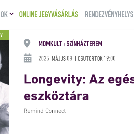
Menü
MOK
ONLINE JEGYVÁSÁRLÁS
RENDEZVÉNYHELYS
lenyitása
ÍV
MOMKULT
SZÍNHÁZTEREM
|
2025. MÁJUS 08. | CSÜTÖRTÖK 19:00
Longevity: Az egé
eszköztára
Remind Connect