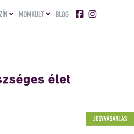
Menü
Menü
ZÍN
MOMKULT
BLOG
lenyitása
lenyitása
szséges élet
JEGYVÁSÁRLÁS