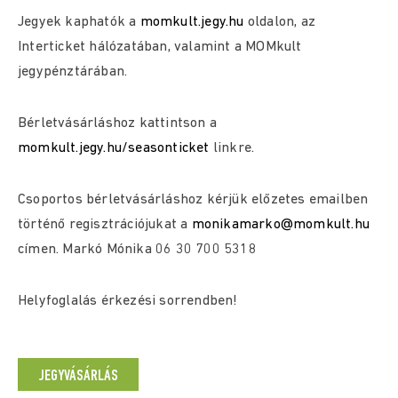
Jegyek kaphatók a
momkult.jegy.hu
oldalon, az
Interticket hálózatában, valamint a MOMkult
jegypénztárában.
Bérletvásárláshoz kattintson a
momkult.jegy.hu/seasonticket
linkre.
Csoportos bérletvásárláshoz kérjük előzetes emailben
történő regisztrációjukat a
monikamarko@momkult.hu
címen. Markó Mónika 06 30 700 5318
Helyfoglalás érkezési sorrendben!
JEGYVÁSÁRLÁS