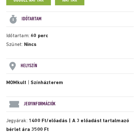
GOOGLE NAPTÁR
NAPTÁR
IDŐTARTAM
Időtartam:
60 perc
Szünet:
Nincs
HELYSZÍN
MOMkult
|
Színházterem
JEGYINFORMÁCIÓK
Jegyárak:
1400 Ft/előadás | A 3 előadást tartalmazó
bérlet ára 3500 Ft