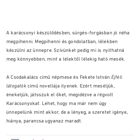
A karácsonyi készülődésben, sürgés-forgásban jó néha
megpihenni. Megpihenni és gondolatban, lélekben
készülni az ünnepre. Szívünket pedig mi is nyithatná
meg könnyebben, mint a lélektől lélekig ható mesék.
A Csodakalács című népmese és Fekete István
Éjféli
látogatók
című novellája ilyenek. Ezért meséljük,
énekeljük, játsszuk el őket, megidézve a régvolt
Karácsonyokat. Lehet, hogy ma már nem úgy
ünnepelünk mint akkor, de a lényeg, a szeretet igénye,
hiánya, parancsa ugyanaz maradt.