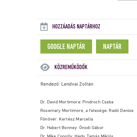
HOZZÁADÁS NAPTÁRHOZ
GOOGLE NAPTÁR
NAPTÁR
KÖZREMŰKÖDŐK
Rendező: Lendvai Zoltán
Dr. David Mortimore: Pindroch Csaba
Rosemary Mortimore, a felesége: Radó Denise
Főnővér: Kertész Marcella
Dr. Hubert Bonney: Ónodi Gábor
Dr. Mike Conolly: Hajdu Tamás Miklós