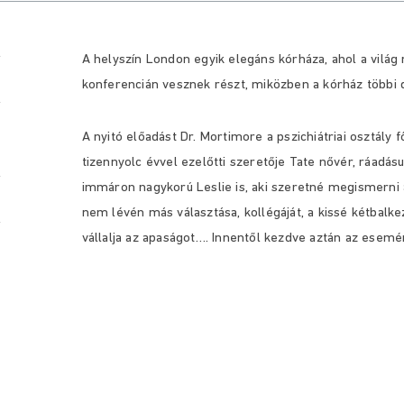
A helyszín London egyik elegáns kórháza, ahol a világ
konferencián vesznek részt, miközben a kórház többi 
A nyitó előadást Dr. Mortimore a pszichiátriai osztály 
tizennyolc évvel ezelőtti szeretője Tate nővér, ráadás
immáron nagykorú Leslie is, aki szeretné megismerni a
nem lévén más választása, kollégáját, a kissé kétbalk
vállalja az apaságot…. Innentől kezdve aztán az esem