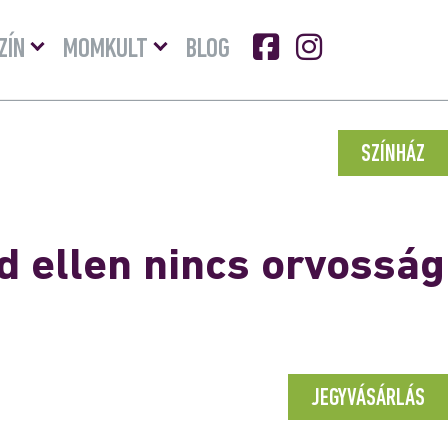
Menü
Menü
ZÍN
MOMKULT
BLOG
lenyitása
lenyitása
SZÍNHÁZ
d ellen nincs orvosság
a
JEGYVÁSÁRLÁS