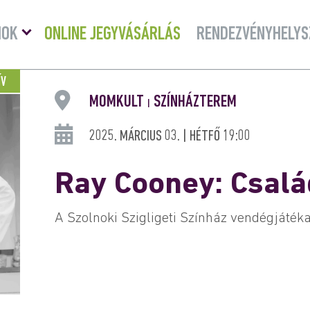
Menü
MOK
ONLINE JEGYVÁSÁRLÁS
RENDEZVÉNYHELYS
lenyitása
ÍV
MOMKULT
SZÍNHÁZTEREM
|
2025. MÁRCIUS 03. | HÉTFŐ 19:00
Ray Cooney: Csalá
A Szolnoki Szigligeti Színház vendégjáték