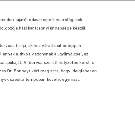
 minden tájáról odasereglett neurológusok
dolgozója házi karácsonyi ünnepsége készül.
főorvosa tartja, akihez váratlanul betoppan
ul ennek a titkos viszonynak a „gyümölcse”, az
z apukáját. A főorvos szorult helyzetbe kerül, s
ezes Dr. Bonneyt kéri meg arra, hogy ideiglenesen
ények szédítő tempóban követik egymást.