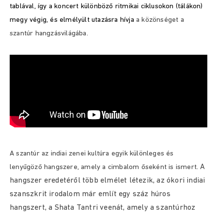
tablával, így a koncert különböző ritmikai ciklusokon (tálákon)
megy végig, és elmélyült utazásra hívja
a közönséget a
szantúr hangzásvilágába.
A szantúr az indiai zenei kultúra egyik különleges és
A
lenyűgöző hangszere, amely a cimbalom őseként is ismert.
hangszer eredetéről több elmélet létezik, az ókori indiai
szanszkrit irodalom már említ egy száz húros
hangszert, a Shata Tantri veenát, amely a szantúrhoz