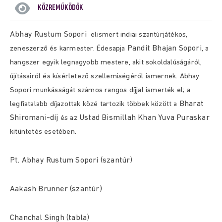
KÖZREMŰKÖDŐK
Abhay Rustum Sopori
elismert indiai szantúrjátékos,
Pandit Bhajan Sopori
zeneszerző és karmester. Édesapja
, a
hangszer egyik legnagyobb mestere, akit sokoldalúságáról,
újításairól és kísérletező szellemiségéről ismernek. Abhay
Sopori munkásságát számos rangos díjjal ismerték el; a
Bharat
legfiatalabb díjazottak közé tartozik többek között a
Shiromani-díj
Ustad Bismillah Khan Yuva Puraskar
és az
kitüntetés esetében.
Pt. Abhay Rustum Sopori (szantúr)
Aakash Brunner (szantúr)
Chanchal Singh (tabla)