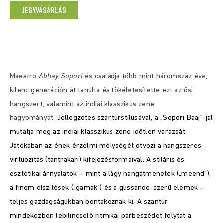
JEGYVÁSÁRLÁS
Maestro
Abhay Sopori
és családja több mint háromszáz éve,
kilenc generáción át tanulta és tökéletesítette ezt az ősi
hangszert, valamint az indiai klasszikus zene
hagyományát.
Jellegzetes szantúrstílusával, a „Sopori Baaj”-jal
mutatja meg az indiai klasszikus zene időtlen varázsát.
Játékában az ének érzelmi mélységét ötvözi a hangszeres
virtuozitás (tantrakari) kifejezésformáival. A stiláris és
esztétikai árnyalatok – mint a lágy hangátmenetek („meend”),
a finom díszítések („gamak”) és a glissando-szerű elemek –
teljes gazdagságukban bontakoznak ki. A szantúr
mindeközben lebilincselő ritmikai párbeszédet folytat a