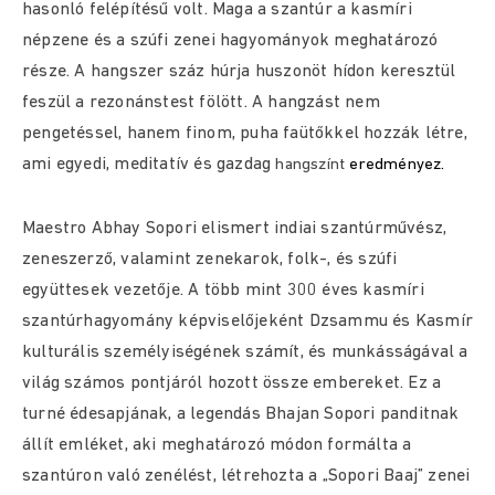
hasonló felépítésű volt. Maga a szantúr a kasmíri
népzene és a szúfi zenei hagyományok meghatározó
része. A hangszer száz húrja huszonöt hídon keresztül
feszül a rezonánstest fölött. A hangzást nem
pengetéssel, hanem finom, puha faütőkkel hozzák létre,
ami egyedi, meditatív és gazdag
hangszínt
eredményez.
Maestro Abhay Sopori elismert indiai szantúrművész,
zeneszerző, valamint zenekarok, folk-, és szúfi
együttesek vezetője. A több mint 300 éves kasmíri
szantúrhagyomány képviselőjeként Dzsammu és Kasmír
kulturális személyiségének számít, és munkásságával a
világ számos pontjáról hozott össze embereket. Ez a
turné édesapjának, a legendás Bhajan Sopori panditnak
állít emléket, aki meghatározó módon formálta a
szantúron való zenélést, létrehozta a „Sopori Baaj” zenei