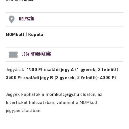
HELYSZÍN
MOMkult
|
Kupola
JEGYINFORMÁCIÓK
Jegyárak:
1500 Ft családi jegy A (1 gyerek, 2 felnőtt):
3500 Ft családi jegy B (2 gyerek, 2 felnőtt): 4000 Ft
Jegyek kaphatók a
momkult.jegy.hu
oldalon, az
Interticket hálózatában, valamint a MOMkult
jegypénztárában.