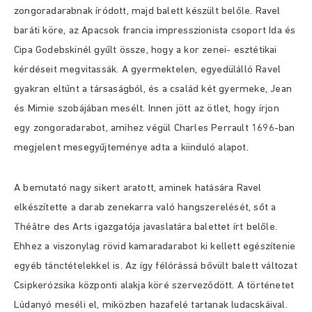
zongoradarabnak íródott, majd balett készült belőle. Ravel
baráti köre, az Apacsok francia impresszionista csoport Ida és
Cipa Godebskinél gyűlt össze, hogy a kor zenei- esztétikai
kérdéseit megvitassák. A gyermektelen, egyedülálló Ravel
gyakran eltűnt a társaságból, és a család két gyermeke, Jean
és Mimie szobájában mesélt. Innen jött az ötlet, hogy írjon
egy zongoradarabot, amihez végül Charles Perrault 1696-ban
megjelent mesegyűjteménye adta a kiinduló alapot.
A bemutató nagy sikert aratott, aminek hatására Ravel
elkészítette a darab zenekarra való hangszerelését, sőt a
Théâtre des Arts igazgatója javaslatára balettet írt belőle.
Ehhez a viszonylag rövid kamaradarabot ki kellett egészítenie
egyéb tánctételekkel is. Az így félórássá bővült balett változat
Csipkerózsika központi alakja köré szerveződött. A történetet
Lúdanyó meséli el, miközben hazafelé tartanak ludacskáival.