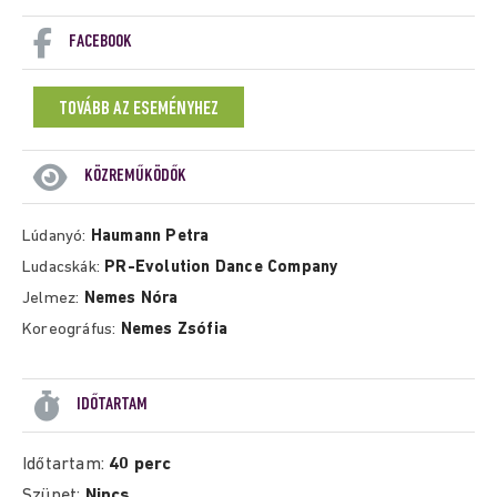
FACEBOOK
TOVÁBB AZ ESEMÉNYHEZ
KÖZREMŰKÖDŐK
Lúdanyó:
Haumann Petra
Ludacskák:
PR-Evolution Dance Company
Jelmez:
Nemes Nóra
Koreográfus:
Nemes Zsófia
IDŐTARTAM
Időtartam:
40 perc
Szünet:
Nincs