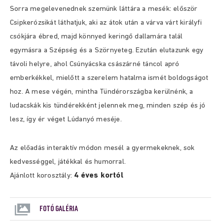
Sorra megelevenednek szemünk láttára a mesék: először
Csipkerózsikát láthatjuk, aki az átok után a várva várt királyfi
csókjára ébred, majd könnyed keringő dallamára talál
egymásra a Szépség és a Szörnyeteg. Ezután elutazunk egy
távoli helyre, ahol Csúnyácska császárné táncol apró
emberkékkel, mielőtt a szerelem hatalma ismét boldogságot
hoz. A mese végén, mintha Tündérországba kerülnénk, a
ludacskák kis tündérekként jelennek meg, minden szép és jó
lesz, így ér véget Lúdanyó meséje.
Az előadás interaktív módon mesél a gyermekeknek, sok
kedvességgel, játékkal és humorra
l.
4 éves kortól
Ajánlott korosztály:
FOTÓ GALÉRIA