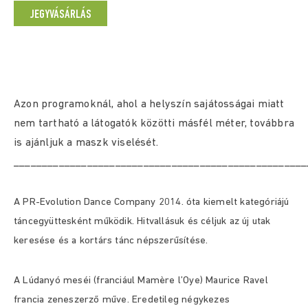
JEGYVÁSÁRLÁS
Azon programoknál, ahol a helyszín sajátosságai miatt
nem tartható a látogatók közötti másfél méter, továbbra
is ajánljuk a maszk viselését.
____________________________________________________
A PR-Evolution Dance Company 2014. óta kiemelt kategóriájú
táncegyüttesként működik. Hitvallásuk és céljuk az új utak
keresése és a kortárs tánc népszerűsítése.
A Lúdanyó meséi (franciául Mamère l’Oye) Maurice Ravel
francia zeneszerző műve. Eredetileg négykezes