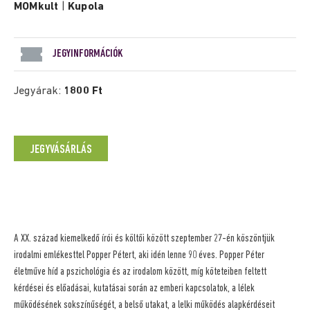
MOMkult
|
Kupola
JEGYINFORMÁCIÓK
Jegyárak:
1800 Ft
JEGYVÁSÁRLÁS
A XX. század kiemelkedő írói és költői között szeptember 27-én köszöntjük
irodalmi emlékesttel Popper Pétert, aki idén lenne 90 éves. Popper Péter
életműve híd a pszichológia és az irodalom között, míg köteteiben feltett
kérdései és előadásai, kutatásai során az emberi kapcsolatok, a lélek
működésének sokszínűségét, a belső utakat, a lelki működés alapkérdéseit