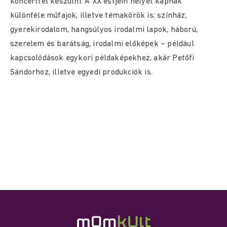
koncerttel készülni. A XX estjein helyet kapnak
különféle műfajok, illetve témakörök is: színház,
gyerekirodalom, hangsúlyos irodalmi lapok, háború,
szerelem és barátság, irodalmi előképek – például
kapcsolódások egykori példaképekhez, akár Petőfi
Sándorhoz, illetve egyedi produkciók is.