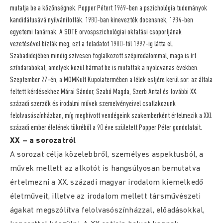
mutatja be a közönségnek. Popper Pétert 1969-ben a pszichológia tudományok
kandidátusává nyilvánították. 1980-ban kinevezték docensnek, 1984-ben
egyetemi tanárnak. A SOTE orvospszichológiai oktatási csoportjának
vezetésével bízták meg, ezt a feladatot 1980-tól 1992-ig látta el.
Szabadidejében mindig szívesen foglalkozott szépirodalommal, maga is írt
színdarabokat, amelyek közül hármat be is mutattak a nyolcvanas években.
Szeptember 27-én, a MOMKult Kupolatermében a lélek estjére kerül sor: az általa
feltett kérdésekhez Márai Sándor, Szabó Magda, Szerb Antal és további XX.
századi szerzők és irodalmi művek szemelvényeivel csatlakozunk
felolvasószínházban, míg meghívott vendégeink szakemberként értelmezik a XXI.
századi ember életének tükréből a 90 éve született Popper Péter gondolatait.
XX – a sorozatról
A sorozat célja közelebbről, személyes aspektusból, a
művek mellett az alkotót is hangsúlyosan bemutatva
értelmezni a XX. századi magyar irodalom kiemelkedő
életműveit, illetve az irodalom mellett társművészeti
ágakat megszólítva felolvasószínházzal, előadásokkal,