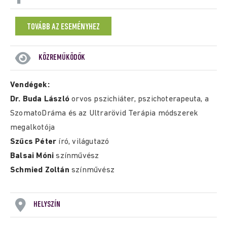
TOVÁBB AZ ESEMÉNYHEZ
KÖZREMŰKÖDŐK
Vendégek:
Dr. Buda László
orvos pszichiáter, pszichoterapeuta, a
SzomatoDráma és az Ultrarövid Terápia módszerek
megalkotója
Szűcs Péter
író, világutazó
Balsai Móni
színművész
Schmied Zoltán
színművész
HELYSZÍN