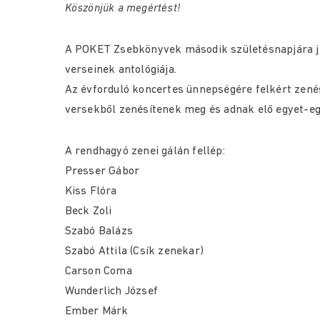
Köszönjük a megértést!
A POKET Zsebkönyvek második születésnapjára j
verseinek antológiája.
Az évforduló koncertes ünnepségére felkért zenés
versekből zenésítenek meg és adnak elő egyet-eg
A rendhagyó zenei gálán fellép:
Presser Gábor
Kiss Flóra
Beck Zoli
Szabó Balázs
Szabó Attila (Csík zenekar)
Carson Coma
Wunderlich József
Ember Márk