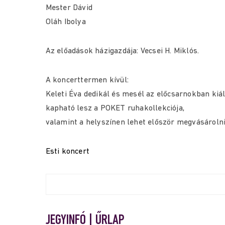
Mester Dávid
Oláh Ibolya
Az előadások házigazdája: Vecsei H. Miklós.
A koncerttermen kívül:
Keleti Éva dedikál és mesél az előcsarnokban kiáll
kapható lesz a POKET ruhakollekciója,
valamint a helyszínen lehet először megvásároln
Esti koncert
JEGYINFÓ | ŰRLAP