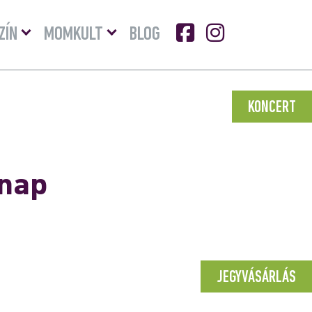
Menü
Menü
ZÍN
MOMKULT
BLOG
lenyitása
lenyitása
KONCERT
snap
JEGYVÁSÁRLÁS