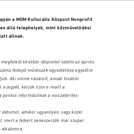
lapján a MOM Kulturális Központ Nonprofit
en álló telephelyek, mint közművelődési
att állnak.
 megfelelő későbbi időpontot találni az április
számú fellépő művészek egyeztetése egyelőre
tjük. Aki online vásárolt, annak további
a jegyét, kérjük írjon e-mailt a
 pontos információkat a visszatérítés
 dátumot, amikor ugyanilyen, vagy közel
t, mert a felkért zeneszerzők már szuper
z alkalomra.