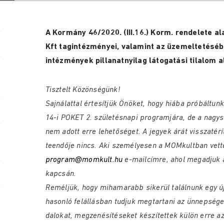
A Kormány 46/2020. (III.16.) Korm. rendelete a
Kft tagintézményei, valamint az üzemeltetéséb
intézmények pillanatnyilag látogatási tilalom al
Tisztelt Közönségünk!
Sajnálattal értesítjük Önöket, hogy hiába próbáltunk
14-i POKET 2. születésnapi programjára, de a nagy
nem adott erre lehetőséget. A jegyek árát visszatérí
teendője nincs. Aki személyesen a MOMkultban vette 
program@momkult.hu
e-mailcímre, ahol megadjuk a
kapcsán.
Reméljük, hogy mihamarabb sikerül találnunk egy új
hasonló felállásban tudjuk megtartani az ünnepsége
dalokat, megzenésítéseket készítettek külön erre a