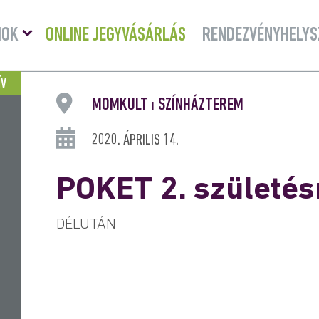
Menü
MOK
ONLINE JEGYVÁSÁRLÁS
RENDEZVÉNYHELYS
lenyitása
ÍV
MOMKULT
SZÍNHÁZTEREM
|
2020. ÁPRILIS 14.
POKET 2. születé
DÉLUTÁN