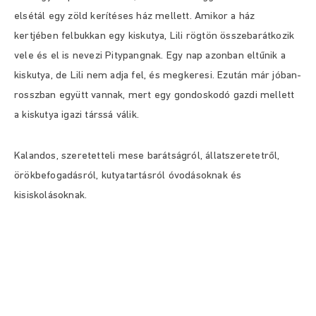
elsétál egy zöld kerítéses ház mellett. Amikor a ház
kertjében felbukkan egy kiskutya, Lili rögtön összebarátkozik
vele és el is nevezi Pitypangnak. Egy nap azonban eltűnik a
kiskutya, de Lili nem adja fel, és megkeresi. Ezután már jóban-
rosszban együtt vannak, mert egy gondoskodó gazdi mellett
a kiskutya igazi társsá válik.
Kalandos, szeretetteli mese barátságról, állatszeretetről,
örökbefogadásról, kutyatartásról óvodásoknak és
kisiskolásoknak.