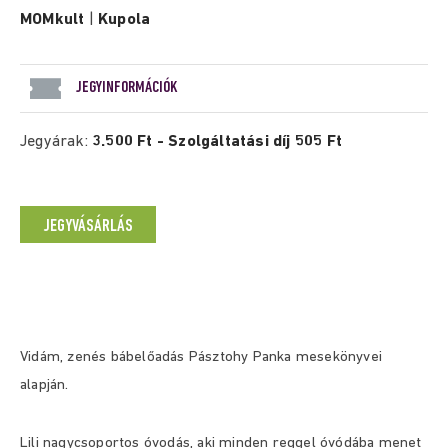
MOMkult
|
Kupola
JEGYINFORMÁCIÓK
Jegyárak:
3.500 Ft - Szolgáltatási díj 505 Ft
JEGYVÁSÁRLÁS
Vidám, zenés bábelőadás Pásztohy Panka mesekönyvei
alapján.
Lili nagycsoportos óvodás, aki minden reggel óvódába menet