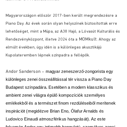
Magyarországon először 2017-ben került megrendezésre a
Piano Day. Az évek során olyan helyszínek biztosítottak erre
lehetőséget, mint a Müpa, az A38 Hajó, a Lóvasút Kulturális és
MOMkult
Rendezvényközpont, illetve 2024 óta a
. Ahogy az
elmúlt években, úgy idén is a különleges akusztikájú
Kupolateremben lépnek színpadra a fellépők.
magyar zeneszerző-zongorista egy
Andor Sanderson
–
különleges zenei összeállítással tér vissza a Piano Day
Budapest színpadára. Esetében a modern klasszikus és
ambient zenei világra épülő kompozíciók személyes
emlékekből és a természet finom rezdüléseiből merítenek
inspirációt (megidézve Brian Eno, Ólafur Arnalds és
Ludovico Einaudi atmoszférikus hangzását). Az este
folyamán Andor egy intimebb hangulatú, személyes zenei