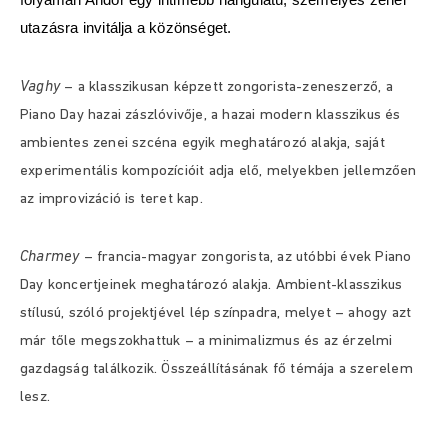
utazásra invitálja a közönséget.
Vaghy
– a klasszikusan képzett zongorista-zeneszerző, a
Piano Day hazai zászlóvivője, a hazai modern klasszikus és
ambientes zenei szcéna egyik meghatározó alakja, saját
experimentális kompozícióit adja elő, melyekben jellemzően
az improvizáció is teret kap.
Charmey
– francia-magyar zongorista, az utóbbi évek Piano
Day koncertjeinek meghatározó alakja. Ambient-klasszikus
stílusú, szóló projektjével lép színpadra, melyet – ahogy azt
már tőle megszokhattuk – a minimalizmus és az érzelmi
gazdagság találkozik. Összeállításának fő témája a szerelem
lesz.