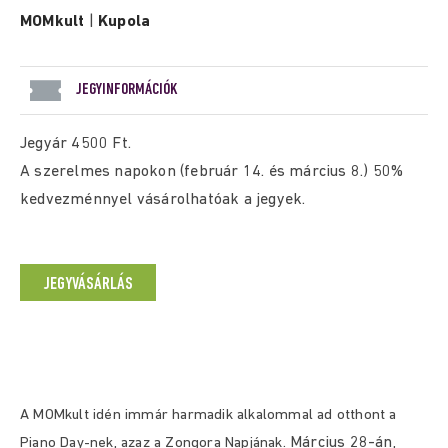
MOMkult
|
Kupola
JEGYINFORMÁCIÓK
Jegyár 4500 Ft.
A szerelmes napokon (február 14. és március 8.) 50%
kedvezménnyel vásárolhatóak a jegyek.
JEGYVÁSÁRLÁS
A MOMkult idén immár harmadik alkalommal ad otthont a
Március 28-án
Piano Day-nek, azaz a Zongora Napjának.
,