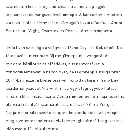
szombaton kerül megrendezésre a zenei világ egyik
legikonikusabb hangszerének ünnepe. A koncerten a modern
klasszikus stílus térnyerését támogató hazai előadók – Andor
Sanderson, Vaghy, Charmey és Peaq – lépnek színpadra.
„Miért van szüksége a világnak a Piano Day-re? Sok okból. De
főleg azért, mert nem fáj megünnepelni a zongorát és
mindent körülötte: az előadókat, a zeneszerzőket, a
zongorakészítőket, a hangolókat, de legfőképp a hallgatókat.”
2015-ben ezzel a kijelentésével indította útjára a Piano Day
kezdeményezését Nils Frahm, az egyik legnagyobb hatású
modern klasszikus előadó. Azóta minden év 88. napja (ezzel is
utalva a billentyűk számára), azaz március 29-e a Zongora
Napja: ekkor világszerte zongora központú estekkel ünneplik
meg a zenetörténelem egyik igen meghatározó hangszerét –
11. alkalommal
idén már a
.