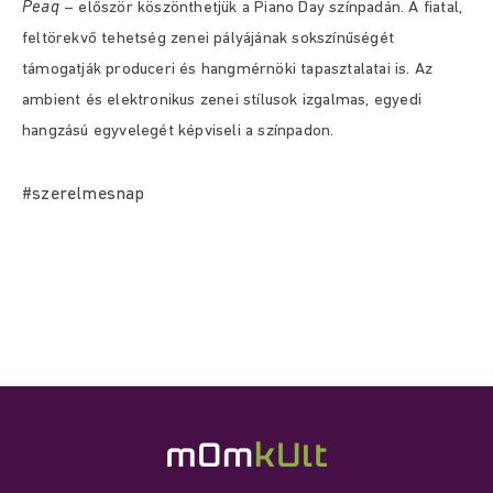
Peaq
– először köszönthetjük a Piano Day színpadán. A fiatal,
feltörekvő tehetség zenei pályájának sokszínűségét
támogatják produceri és hangmérnöki tapasztalatai is. Az
ambient és elektronikus zenei stílusok izgalmas, egyedi
hangzású egyvelegét képviseli a színpadon.
#szerelmesnap