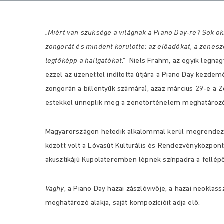
„Miért van szüksége a világnak a Piano Day-re? Sok ok
zongorát és mindent körülötte: az előadókat, a zenesz
legfőképp a hallgatókat.”
Niels Frahm, az egyik legna
ezzel az üzenettel indította útjára a Piano Day kezdem
zongorán a billentyűk számára), azaz március 29-e a 
estekkel ünneplik meg a zenetörténelem meghatározó
Magyarországon hetedik alkalommal kerül megrendezés
között volt a Lóvasút Kulturális és Rendezvényközpont
akusztikájú Kupolateremben lépnek színpadra a fellép
Vaghy
, a Piano Day hazai zászlóvivője, a hazai neokla
meghatározó alakja, saját kompozícióit adja elő.