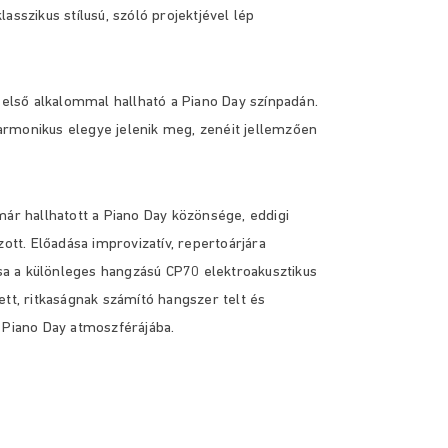
lasszikus stílusú, szóló projektjével lép
első alkalommal hallható a Piano Day színpadán.
armonikus elegye jelenik meg, zenéit jellemzően
 már hallhatott a Piano Day közönsége, eddigi
ott. Előadása improvizatív, repertoárjára
a a különleges hangzású CP70 elektroakusztikus
ett, ritkaságnak számító hangszer telt és
 Piano Day atmoszférájába.