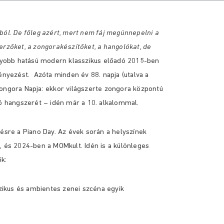
ból. De főleg azért, mert nem fáj megünnepelni a
erzőket, a zongorakészítőket, a hangolókat, de
gyobb hatású modern klasszikus előadó 2015-ben
ényezést. Azóta minden év 88. napja (utalva a
Zongora Napja: ekkor világszerte zongora központú
 hangszerét – idén már a 10. alkalommal.
re a Piano Day. Az évek során a helyszínek
, és 2024-ben a MOMkult. Idén is a különleges
ők:
sszikus és ambientes zenei szcéna egyik