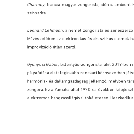
Charmey
, francia-magyar zongorista, idén is ambient-k
színpadra.
Leonard Lehmann
, a német zongorista és zeneszerző 
Művészetében az elektronikus és akusztikus elemek h
improvizáció útján szerzi.
Gyönyösi Gábor
, billentyűs-zongorista, akit 2019-ben
pályafutása alatt leginkább zenekari környezetben játsz
harmónia- és dallamgazdagság jellemző, melyben társ
zongora. Ez a Yamaha által 1970-es években kifejleszt
elektromos hangzásvilágával tökéletesen illeszkedik a