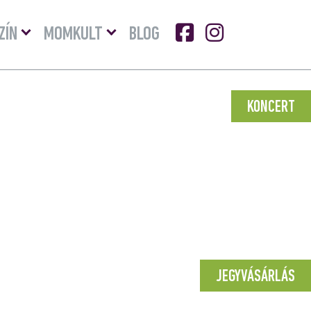
Menü
Menü
ZÍN
MOMKULT
BLOG
lenyitása
lenyitása
KONCERT
JEGYVÁSÁRLÁS