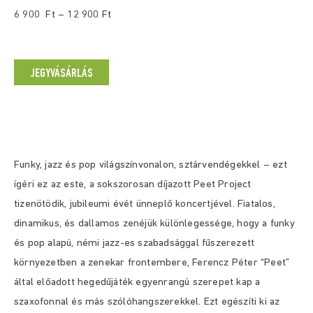
6 900 Ft –
12 900 Ft
JEGYVÁSÁRLÁS
Funky, jazz és pop világszínvonalon, sztárvendégekkel – ezt
ígéri ez az este, a sokszorosan díjazott Peet Project
tizenötödik, jubileumi évét ünneplő koncertjével. Fiatalos,
dinamikus, és dallamos zenéjük különlegessége, hogy a funky
és pop alapú, némi jazz-es szabadsággal fűszerezett
környezetben a zenekar frontembere, Ferencz Péter “Peet”
által előadott hegedűjáték egyenrangú szerepet kap a
szaxofonnal és más szólóhangszerekkel. Ezt egészíti ki az