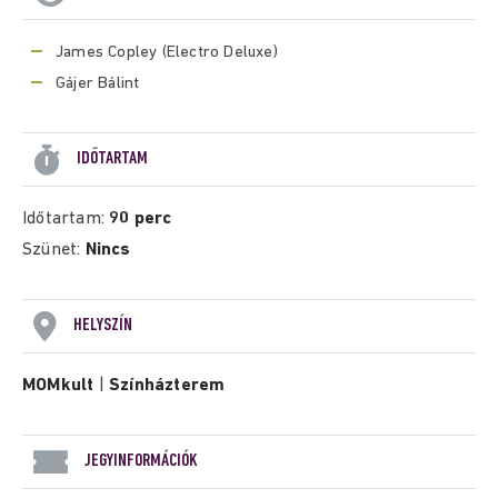
James Copley (Electro Deluxe)
Gájer Bálint
IDŐTARTAM
Időtartam:
90 perc
Szünet:
Nincs
HELYSZÍN
MOMkult
|
Színházterem
JEGYINFORMÁCIÓK