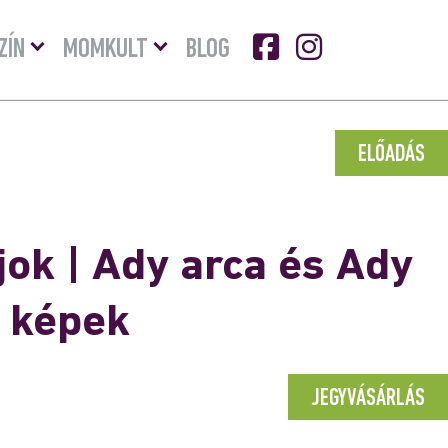
Menü
Menü
ZÍN
MOMKULT
BLOG
lenyitása
lenyitása
ELŐADÁS
ok | Ady arca és Ady
s képek
JEGYVÁSÁRLÁS