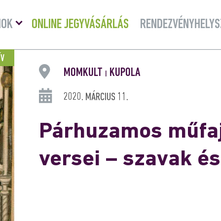
Menü
MOK
ONLINE JEGYVÁSÁRLÁS
RENDEZVÉNYHELYS
lenyitása
ÍV
MOMKULT
KUPOLA
|
2020. MÁRCIUS 11.
Párhuzamos műfaj
versei – szavak é