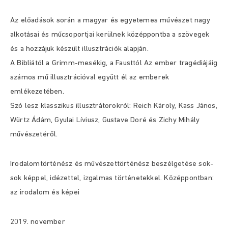
Az előadások során a magyar és egyetemes művészet nagy
alkotásai és műcsoportjai kerülnek középpontba a szövegek
és a hozzájuk készült illusztrációk alapján.
A Bibliától a Grimm-mesékig, a Fausttól Az ember tragédiájáig
számos mű illusztrációval együtt él az emberek
emlékezetében.
Szó lesz klasszikus illusztrátorokról: Reich Károly, Kass János,
Würtz Ádám, Gyulai Líviusz, Gustave Doré és Zichy Mihály
művészetéről.
Irodalomtörténész és művészettörténész beszélgetése sok-
sok képpel, idézettel, izgalmas történetekkel. Középpontban:
az irodalom és képei
2019. november