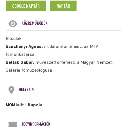
GOOGLE NAPTÁR
NAPTÁR
KÖZREMŰKÖDŐK
Előadók:
Széchenyi Ágnes,
irodalomtörténész, az MTA
főmunkatársa
Bellák Gábor,
művészettörténész, a Magyar Nemzeti
Galéria főmuzeológusa
HELYSZÍN
MOMkult
|
Kupola
JEGYINFORMÁCIÓK