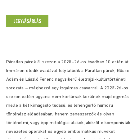
JEGYVÁSÁRLÁS
Páratlan párok 5. szezon a 2025–26-os évadban 10 estén át.
Immáron ötödik évadával folytatódik a Páratlan párok, Bősze
Ádám és László Ferenc nagysikerű életrajzi-kultúrtörténeti
sorozata – méghozzá egy izgalmas csavarral. A 2025-26-os
szezon estéin ugyanis nem kortársak kerülnek majd egymás
mellé a két kimagasló tudású, és lehengerlő humorú
történész előadásában, hanem zeneszerzők és olyan
történelmi, vagy épp mitológiai alakok, akikről e komponisták
nevezetes operákat és egyéb emblematikus műveket