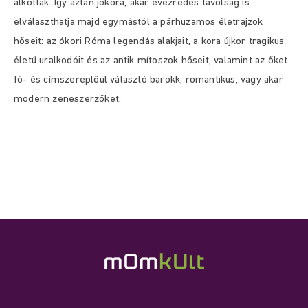
alkottak. Így aztán jókora, akár évezredes távolság is
elválaszthatja majd egymástól a párhuzamos életrajzok
hőseit: az ókori Róma legendás alakjait, a kora újkor tragikus
életű uralkodóit és az antik mítoszok hőseit, valamint az őket
fő- és címszereplőül választó barokk, romantikus, vagy akár
modern zeneszerzőket.