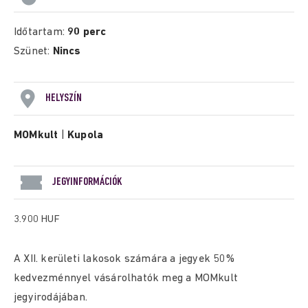
Időtartam:
90 perc
Szünet:
Nincs
HELYSZÍN
MOMkult
|
Kupola
JEGYINFORMÁCIÓK
3.900 HUF
A XII. kerületi lakosok számára a jegyek 50%
kedvezménnyel vásárolhatók meg a MOMkult
jegyirodájában.