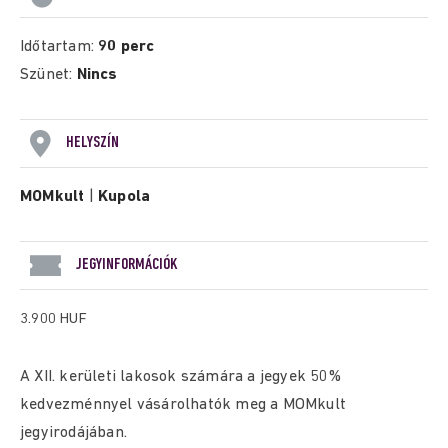
Időtartam:
90 perc
Szünet:
Nincs
HELYSZÍN
MOMkult
|
Kupola
JEGYINFORMÁCIÓK
3.900 HUF
A XII. kerületi lakosok számára a jegyek 50%
kedvezménnyel vásárolhatók meg a MOMkult
jegyirodájában.