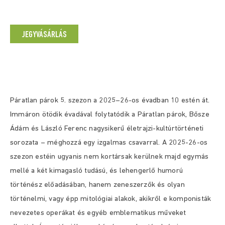
JEGYVÁSÁRLÁS
Páratlan párok 5. szezon a 2025–26-os évadban 10 estén át.
Immáron ötödik évadával folytatódik a Páratlan párok, Bősze
Ádám és László Ferenc nagysikerű életrajzi-kultúrtörténeti
sorozata – méghozzá egy izgalmas csavarral. A 2025-26-os
szezon estéin ugyanis nem kortársak kerülnek majd egymás
mellé a két kimagasló tudású, és lehengerlő humorú
történész előadásában, hanem zeneszerzők és olyan
történelmi, vagy épp mitológiai alakok, akikről e komponisták
nevezetes operákat és egyéb emblematikus műveket