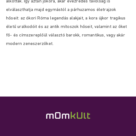
alkottak. Így aztán jókora, akár évezredes távolság is
elválaszthatja majd egymástól a párhuzamos életrajzok
hőseit: az ókori Róma legendás alakjait, a kora újkor tragikus
életű uralkodóit és az antik mítoszok hőseit, valamint az őket
fő- és címszereplőül választó barokk, romantikus, vagy akár
modern zeneszerzőket.