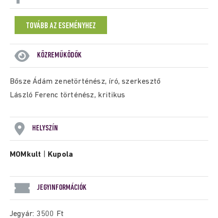
TOVÁBB AZ ESEMÉNYHEZ
KÖZREMŰKÖDŐK
Bősze Ádám zenetörténész, író, szerkesztő
László Ferenc történész, kritikus
HELYSZÍN
MOMkult
|
Kupola
JEGYINFORMÁCIÓK
Jegyár: 3500 Ft