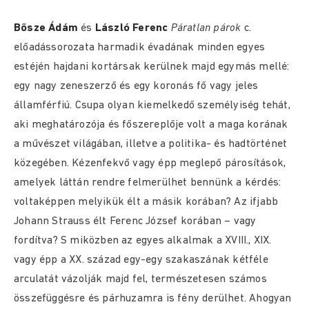
Bősze Ádám
és
László Ferenc
Páratlan párok
c.
előadássorozata harmadik évadának minden egyes
estéjén hajdani kortársak kerülnek majd egymás mellé:
egy nagy zeneszerző és egy koronás fő vagy jeles
államférfiú. Csupa olyan kiemelkedő személyiség tehát,
aki meghatározója és főszereplője volt a maga korának
a művészet világában, illetve a politika- és hadtörténet
közegében. Kézenfekvő vagy épp meglepő párosítások,
amelyek láttán rendre felmerülhet bennünk a kérdés:
voltaképpen melyikük élt a másik korában? Az ifjabb
Johann Strauss élt Ferenc József korában – vagy
fordítva? S miközben az egyes alkalmak a XVIII., XIX.
vagy épp a XX. század egy-egy szakaszának kétféle
arculatát vázolják majd fel, természetesen számos
összefüggésre és párhuzamra is fény derülhet. Ahogyan