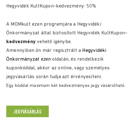
Hegyvidék KultKupon-kedvezmény: 50%
A MOMkult ezen programjára a Hegyvidéki
Önkormányzat által biztosított
Hegyvidék KultKupon
–
kedvezmény
vehető igénybe.
Amennyiben ön már regisztrált a
Hegyvidéki
Önkormányzat
ezen
oldalán, és rendelkezik
kuponkóddal, akkor az online, vagy személyes
jegyvásárlás során tudja azt érvényesíteni.
Egy kóddal maximum két kedvezményes jegy vásárolható.
JEGYVÁSÁRLÁS