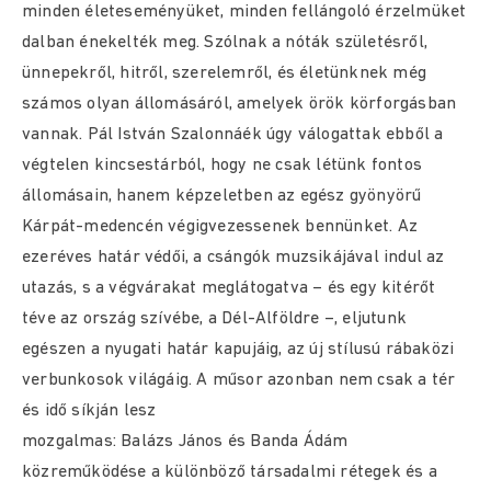
minden életeseményüket, minden fellángoló érzelmüket
dalban énekelték meg. Szólnak a nóták születésről,
ünnepekről, hitről, szerelemről, és életünknek még
számos olyan állomásáról, amelyek örök körforgásban
vannak. Pál István Szalonnáék úgy válogattak ebből a
végtelen kincsestárból, hogy ne csak létünk fontos
állomásain, hanem képzeletben az egész gyönyörű
Kárpát-medencén végigvezessenek bennünket. Az
ezeréves határ védői, a csángók muzsikájával indul az
utazás, s a végvárakat meglátogatva – és egy kitérőt
téve az ország szívébe, a Dél-Alföldre –, eljutunk
egészen a nyugati határ kapujáig, az új stílusú rábaközi
verbunkosok világáig. A műsor azonban nem csak a tér
és idő síkján lesz
mozgalmas: Balázs János és Banda Ádám
közreműködése a különböző társadalmi rétegek és a