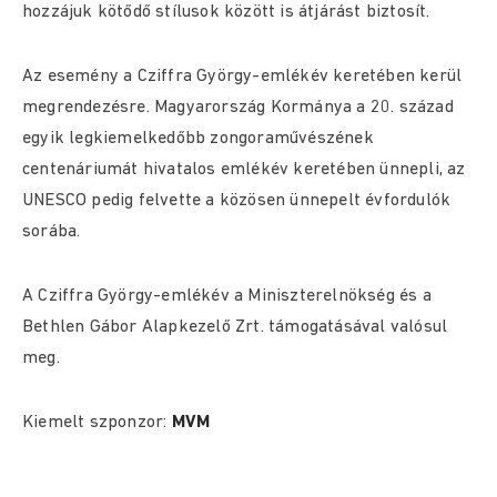
hozzájuk kötődő stílusok között is átjárást biztosít.
Az esemény a Cziffra György-emlékév keretében kerül
megrendezésre. Magyarország Kormánya a 20. század
egyik legkiemelkedőbb zongoraművészének
centenáriumát hivatalos emlékév keretében ünnepli, az
UNESCO pedig felvette a közösen ünnepelt évfordulók
sorába.
A Cziffra György-emlékév a Miniszterelnökség és a
Bethlen Gábor Alapkezelő Zrt. támogatásával valósul
meg.
Kiemelt szponzor:
MVM