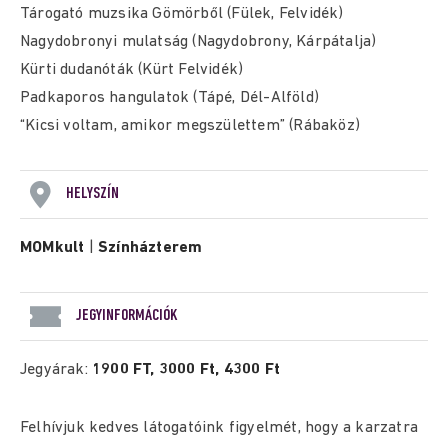
Tárogató muzsika Gömörből (Fülek, Felvidék)
Nagydobronyi mulatság (Nagydobrony, Kárpátalja)
Kürti dudanóták (Kürt Felvidék)
Padkaporos hangulatok (Tápé, Dél-Alföld)
“Kicsi voltam, amikor megszülettem” (Rábaköz)
HELYSZÍN
MOMkult
|
Színházterem
JEGYINFORMÁCIÓK
Jegyárak:
1900 FT, 3000 Ft, 4300 Ft
Felhívjuk kedves látogatóink figyelmét, hogy a karzatra