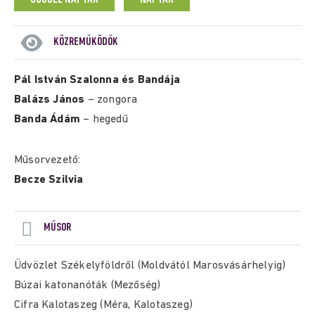
KÖZREMŰKÖDŐK
Pál István Szalonna és Bandája
Balázs János
– zongora
Banda Ádám
– hegedű
Műsorvezető:
Becze Szilvia
MŰSOR
Üdvözlet Székelyföldről (Moldvától Marosvásárhelyig)
Búzai katonanóták (Mezőség)
Cifra Kalotaszeg (Méra, Kalotaszeg)