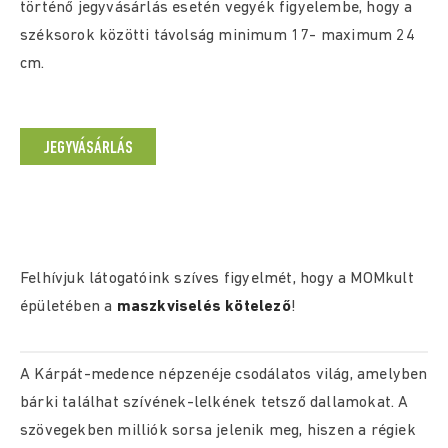
történő jegyvásárlás esetén vegyék figyelembe, hogy a
széksorok közötti távolság minimum 17- maximum 24
cm.
JEGYVÁSÁRLÁS
Felhívjuk látogatóink szíves figyelmét, hogy a MOMkult
épületében a
maszkviselés kötelező
!
A Kárpát-medence népzenéje csodálatos világ, amelyben
bárki találhat szívének-lelkének tetsző dallamokat. A
szövegekben milliók sorsa jelenik meg, hiszen a régiek