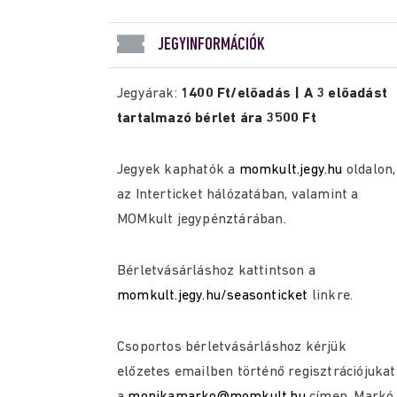
JEGYINFORMÁCIÓK
Jegyárak:
1400 Ft/előadás | A 3 előadást
tartalmazó bérlet ára 3500 Ft
Jegyek kaphatók a
momkult.jegy.hu
oldalon,
az Interticket hálózatában, valamint a
MOMkult jegypénztárában.
Bérletvásárláshoz kattintson a
momkult.jegy.hu/seasonticket
linkre.
Csoportos bérletvásárláshoz kérjük
előzetes emailben történő regisztrációjukat