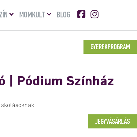
Menü
Menü
ZÍN
MOMKULT
BLOG
lenyitása
lenyitása
GYEREKPROGRAM
ló | Pódium Színház
iskolásoknak
JEGYVÁSÁRLÁS