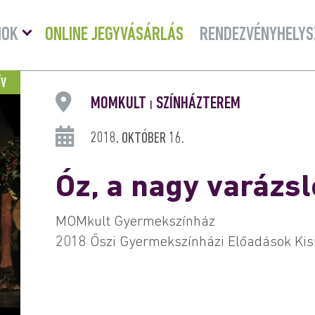
Menü
MOK
ONLINE JEGYVÁSÁRLÁS
RENDEZVÉNYHELYS
lenyitása
ÍV
MOMKULT
SZÍNHÁZTEREM
|
2018. OKTÓBER 16.
Óz, a nagy varázs
MOMkult Gyermekszínház
2018 Őszi Gyermekszínházi Előadások Kis