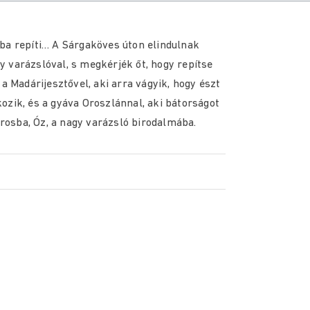
ba repíti… A Sárgaköves úton elindulnak
 varázslóval, s megkérjék őt, hogy repítse
Madárijesztővel, aki arra vágyik, hogy észt
ozik, és a gyáva Oroszlánnal, aki bátorságot
osba, Óz, a nagy varázsló birodalmába.