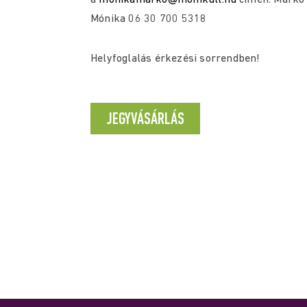
a
monikamarko@momkult.hu
címen. Markó
Mónika 06 30 700 5318
Helyfoglalás érkezési sorrendben!
JEGYVÁSÁRLÁS