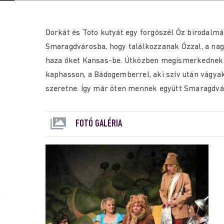
Dorkát és Toto kutyát egy forgószél Óz birodalmá
Smaragdvárosba, hogy találkozzanak Ózzal, a nagy
haza őket Kansas-be. Útközben megismerkednek a 
kaphasson, a Bádogemberrel, aki szív után vágyak
szeretne. Így már öten mennek együtt Smaragdvár
FOTÓ GALÉRIA