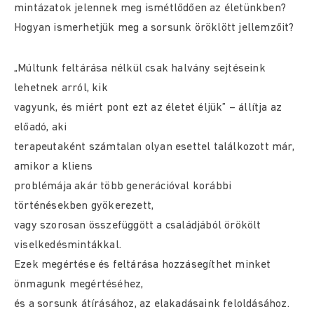
mintázatok jelennek meg ismétlődően az életünkben?
Hogyan ismerhetjük meg a sorsunk öröklött jellemzőit?
„Múltunk feltárása nélkül csak halvány sejtéseink
lehetnek arról, kik
vagyunk, és miért pont ezt az életet éljük” – állítja az
előadó, aki
terapeutaként számtalan olyan esettel találkozott már,
amikor a kliens
problémája akár több generációval korábbi
történésekben gyökerezett,
vagy szorosan összefüggött a családjából örökölt
viselkedésmintákkal.
Ezek megértése és feltárása hozzásegíthet minket
önmagunk megértéséhez,
és a sorsunk átírásához, az elakadásaink feloldásához.