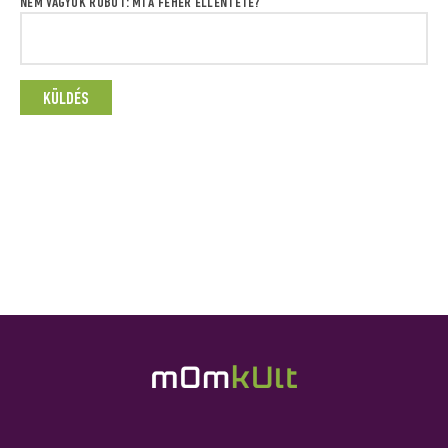
NEM VAGYOK ROBOT: MI A FEHÉR ELLENTÉTE?