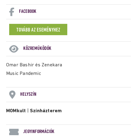
FACEBOOK
TOVÁBB AZ ESEMÉNYHEZ
KÖZREMŰKÖDŐK
Omar Bashir és Zenekara
Music Pandemic
HELYSZÍN
MOMkult
|
Színházterem
JEGYINFORMÁCIÓK