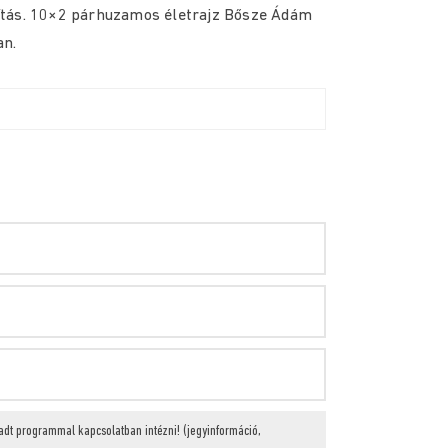
ítás. 10×2 párhuzamos életrajz Bősze Ádám
an.
radt programmal kapcsolatban intézni! (jegyinformáció,