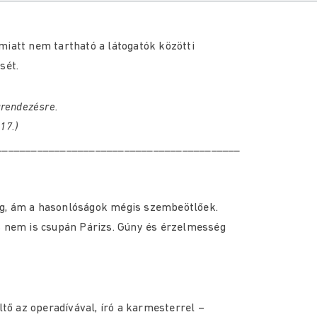
miatt nem tartható a látogatók közötti
sét.
grendezésre.
17.)
__________________________________________
ág, ám a hasonlóságok mégis szembeötlőek.
s nem is csupán Párizs. Gúny és érzelmesség
ltő az operadívával, író a karmesterrel –