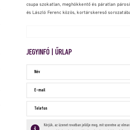
csupa szokatlan, meghökkentő és páratlan páros
és László Ferenc közös, kortárskereső sorozatáb
JEGYINFÓ | ŰRLAP
Kérjük, az üzenet rovatban jelölje meg, mit szeretne az elma