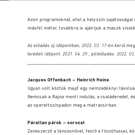
Azon programoknál, ahol a helyszín sajátosságai 
másfél méter, továbbra is ajánljuk a maszk viselé
Az előadás új időpontban, 2022. 03. 17-én kerül me
(eredeti időpont: 2021. 04. 29., pótelőadás: 2022. 03.
___________________________________________
Jacques Offenbach – Heinrich Heine
Ugyan volt köztük majd’ egy nemzedéknyi távols
Nemcsak a Rajna menti indulás, a családeredet, é
az operettszínpadon meg a matracsírban.
Páratlan párok – sorozat
Zeneszerző a táncosnővel, festő a filozófussal, kö