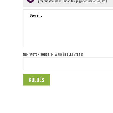
programáthelyezés, lemondás, jegyár-visszatérítés, stb.)
NEM VAGYOK ROBOT: MI A FEHÉR ELLENTÉTE?