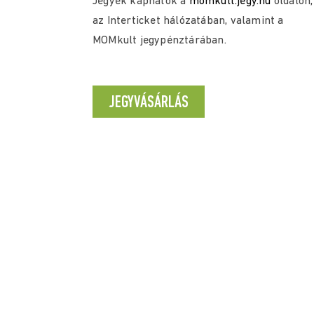
Jegyek kaphatók a
momkult.jegy.hu
oldalon,
az Interticket hálózatában, valamint a
MOMkult jegypénztárában.
JEGYVÁSÁRLÁS