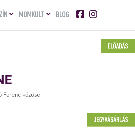
Menü
Menü
ZÍN
MOMKULT
BLOG
lenyitása
lenyitása
ELŐADÁS
NE
 Ferenc közöse
JEGYVÁSÁRLÁS