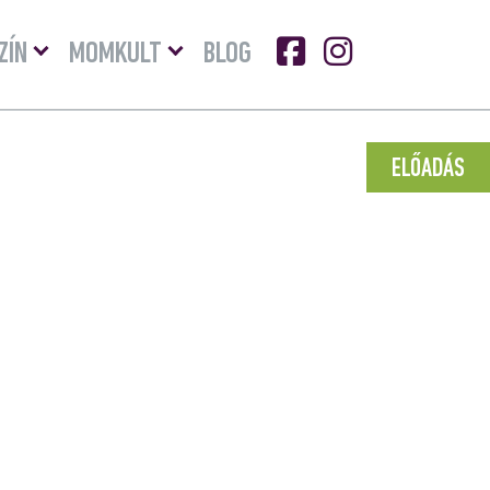
Menü
Menü
ZÍN
MOMKULT
BLOG
lenyitása
lenyitása
ELŐADÁS