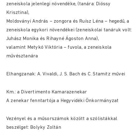
zeneiskola jelenlegi növendéke, (tanára: Dióssy
Krisztina),
Moldoványi András – zongora és Ruísz Léna – hegedű, a
zeneiskola egykori növendékei (zeneiskolai tanáruk volt:
Juhász Monika és Rihayné Ágoston Anna),
valamint Metykó Viktória – fuvola, a zeneiskola
művésztanára
Elhangzanak: A. Vivaldi, J. S. Bach és C. Stamitz művei
Km.: a Divertimento Kamarazenekar
A zenekar fenntartója a Hegyvidéki Önkormányzat
Vezényel és a műsorszámok között a szólistákkal
beszélget: Bolyky Zoltán