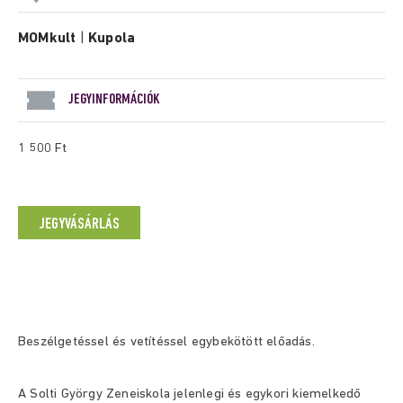
MOMkult
|
Kupola
JEGYINFORMÁCIÓK
1 500 Ft
JEGYVÁSÁRLÁS
Beszélgetéssel és vetítéssel egybekötött előadás.
A Solti György Zeneiskola jelenlegi és egykori kiemelkedő