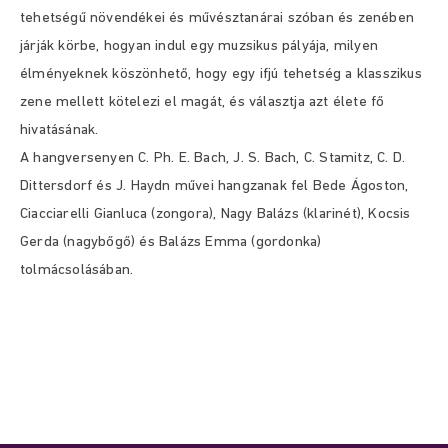
tehetségű növendékei és művésztanárai szóban és zenében
járják körbe, hogyan indul egy muzsikus pályája, milyen
élményeknek köszönhető, hogy egy ifjú tehetség a klasszikus
zene mellett kötelezi el magát, és választja azt élete fő
hivatásának.
A hangversenyen C. Ph. E. Bach, J. S. Bach, C. Stamitz, C. D.
Dittersdorf és J. Haydn művei hangzanak fel Bede Ágoston,
Ciacciarelli Gianluca (zongora), Nagy Balázs (klarinét), Kocsis
Gerda (nagybőgő) és Balázs Emma (gordonka)
tolmácsolásában.