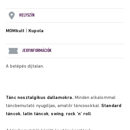
HELYSZÍN
MOMkult
|
Kupola
JEGYINFORMÁCIÓK
A belépés díjtalan.
Tánc nosztalgikus dallamokra.
Minden alkalommal
táncbemutató nyugdíjas, amatőr táncosokkal.
Standard
táncok
,
latin táncok
,
swing
,
rock ’n’ roll
.