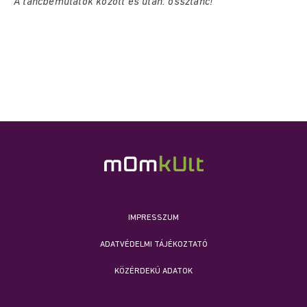
A táncbemutatók között és után: össztánc!
IMPRESSZUM
ADATVÉDELMI TÁJÉKOZTATÓ
KÖZÉRDEKŰ ADATOK