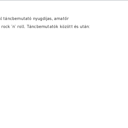
l táncbemutató nyugdíjas, amatőr
 rock ’n’ roll. Táncbemutatók között és után: