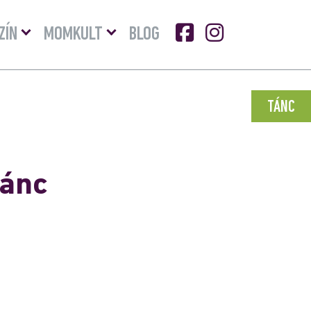
Menü
Menü
ZÍN
MOMKULT
BLOG
lenyitása
lenyitása
TÁNC
tánc