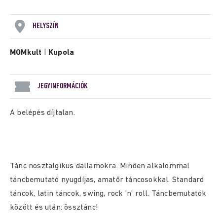
HELYSZÍN
MOMkult
|
Kupola
JEGYINFORMÁCIÓK
A belépés díjtalan.
Tánc nosztalgikus dallamokra. Minden alkalommal
táncbemutató nyugdíjas, amatőr táncosokkal. Standard
táncok, latin táncok, swing, rock ’n’ roll. Táncbemutatók
között és után: össztánc!