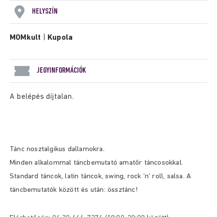
HELYSZÍN
MOMkult
|
Kupola
JEGYINFORMÁCIÓK
A belépés díjtalan.
Tánc nosztalgikus dallamokra.
Minden alkalommal táncbemutató amatőr táncosokkal.
Standard táncok, latin táncok, swing, rock ‘n’ roll, salsa. A
táncbemutatók között és után: össztánc!