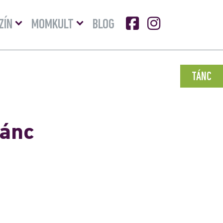
Menü
Menü
ZÍN
MOMKULT
BLOG
lenyitása
lenyitása
TÁNC
tánc