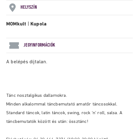
HELYSZÍN
MOMkult
|
Kupola
JEGYINFORMÁCIÓK
A belépés díjtalan.
Tánc nosztalgikus dallamokra.
Minden alkalommal táncbemutató amatőr táncosokkal.
Standard táncok, latin táncok, swing, rock ‘n’ roll, salsa. A
táncbemutatók között és után: össztánc!