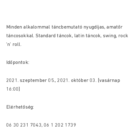
Minden alkalommal táncbemutató nyugdíjas, amatőr
táncosokkal. Standard táncok, latin táncok, swing, rock
’n’ roll.
Időpontok:
2021. szeptember 05., 2021. október 03. [vasárnap
16:00]
Elérhetőség:
06 30 231 7043, 06 1 202 1739