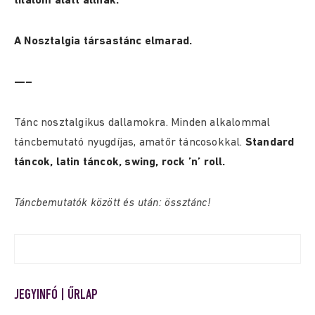
tilalom alatt állnak.
A Nosztalgia társastánc elmarad.
—–
Tánc nosztalgikus dallamokra. Minden alkalommal
táncbemutató nyugdíjas, amatőr táncosokkal.
Standard
táncok, latin táncok, swing, rock ’n’ roll.
Táncbemutatók között és után: össztánc!
JEGYINFÓ | ŰRLAP