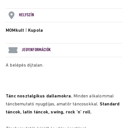
HELYSZÍN
MOMkult
|
Kupola
JEGYINFORMÁCIÓK
A belépés díjtalan.
Tánc nosztalgikus dallamokra.
Minden alkalommal
táncbemutató nyugdíjas, amatőr táncosokkal.
Standard
táncok, latin táncok, swing, rock ’n’ roll.