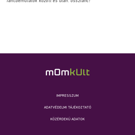
Táncbemutatók között és után: össztánc!
IMPRESSZUM
ADATVÉDELMI TÁJÉKOZTATÓ
KÖZÉRDEKŰ ADATOK